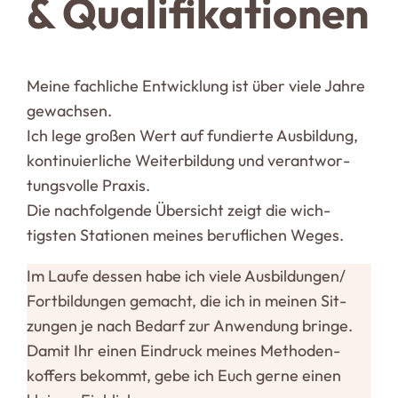
& Qua­li­fi­ka­tionen
Meine fach­liche Ent­wicklung ist über viele Jahre
gewachsen.
Ich lege großen Wert auf fun­dierte Aus­bildung,
kon­ti­nu­ier­liche Wei­ter­bildung und ver­ant­wor­
tungs­volle Praxis.
Die nach­fol­gende Über­sicht zeigt die wich­
tigsten Sta­tionen meines beruf­lichen Weges.
Im Laufe dessen habe ich viele Ausbildungen/​
Fortbildungen gemacht, die ich in meinen Sit­
zungen je nach Bedarf zur Anwendung bringe.
Damit Ihr einen Ein­druck meines Metho­den­
koffers bekommt, gebe ich Euch gerne einen