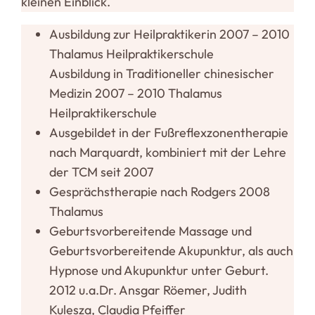
kleinen Einblick.
Aus­bildung zur Heilpraktikerin 2007 – 2010
Tha­lamus Heil­prak­ti­ker­schule
Aus­bildung in Tra­di­tio­neller chi­ne­si­scher
Medizin 2007 – 2010 Tha­lamus
Heilpraktikerschule
Aus­ge­bildet in der Fuß­re­flex­zo­nen­the­rapie
nach Mar­quardt, kom­bi­niert mit der Lehre
der TCM seit 2007
Gesprächs­the­rapie nach Rodgers 2008
Thalamus
Geburts­vor­be­rei­tende Massage und
Geburts­vor­be­rei­tende Aku­punktur, als auch
Hypnose und Aku­punktur unter Geburt.
2012 u.a.Dr. Ansgar Röemer, Judith
Kulesza, Claudia Pfeiffer