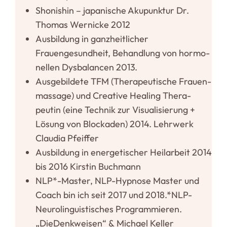
Sho­nishin – japa­nische Aku­punktur Dr.
Thomas Wer­nicke 2012
Aus­bildung in ganz­heit­licher
Frauengesundheit, Behandlung von hor­mo­
nellen Dys­ba­lancen 2013.
Aus­ge­bildete TFM (The­ra­peu­tische Frau­en­
massage) und Creative Healing The­ra­
peutin (eine Technik zur Visua­li­sierung +
Lösung von Blo­ckaden) 2014. Lehrwerk
Claudia Pfeiffer
Aus­bildung in ener­ge­ti­scher Heil­arbeit 2014
bis 2016 Kirstin Buchmann
NLP*-Master, NLP-Hypnose Master und
Coach bin ich seit 2017 und 2018.*NLP-
Neurolinguistisches Pro­gram­mieren.
„DieDenk­weisen“ & Michael Keller