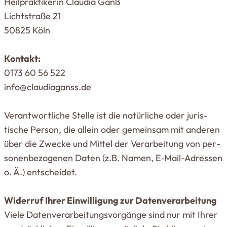
Heilpraktikerin Claudia Ganß
Licht­straße 21
50825 Köln
Kontakt:
0173 60 56 522
info@​claudiaganss.​de
Ver­ant­wort­liche Stelle ist die natür­liche oder juris­
tische Person, die allein oder gemeinsam mit anderen
über die Zwecke und Mittel der Ver­ar­beitung von per­
so­nen­be­zo­genen Daten (z.B. Namen, E‑Mail-Adressen
o. Ä.) ent­scheidet.
Widerruf Ihrer Ein­wil­ligung zur Daten­ver­ar­beitung
Viele Daten­ver­ar­bei­tungs­vor­gänge sind nur mit Ihrer