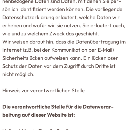
nen­be­zogene Daten sind Daten, mit denen Sie per­
sönlich iden­ti­fi­ziert werden können. Die vor­lie­gende
Daten­schutz­er­klärung erläutert, welche Daten wir
erheben und wofür wir sie nutzen. Sie erläutert auch,
wie und zu welchem Zweck das geschieht.
Wir weisen darauf hin, dass die Daten­über­tragung im
Internet (z.B. bei der Kom­mu­ni­kation per E‑Mail)
Sicher­heits­lücken auf­weisen kann. Ein lücken­loser
Schutz der Daten vor dem Zugriff durch Dritte ist
nicht möglich.
Hinweis zur ver­ant­wort­lichen Stelle
Die ver­ant­wort­liche Stelle für die Daten­ver­ar­
beitung auf dieser Website ist: