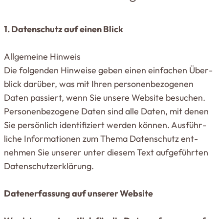
1. Daten­schutz auf einen Blick
All­ge­meine Hinweis
Die fol­genden Hin­weise geben einen ein­fachen Über­
blick darüber, was mit Ihren per­so­nen­be­zo­genen
Daten pas­siert, wenn Sie unsere Website besuchen.
Per­so­nen­be­zogene Daten sind alle Daten, mit denen
Sie per­sönlich iden­ti­fi­ziert werden können. Aus­führ­
liche Infor­ma­tionen zum Thema Daten­schutz ent­
nehmen Sie unserer unter diesem Text auf­ge­führten
Daten­schutz­er­klärung.
Daten­er­fassung auf unserer Website