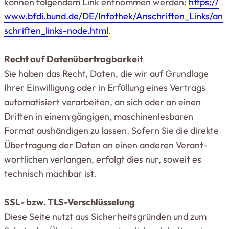
können fol­gendem Link ent­nommen werden:
https://​
www​.bfdi​.bund​.de/​D​E​/​I​n​f​o​t​h​e​k​/​A​n​s​c​h​r​i​f​t​e​n​_​L​i​n​k​s​/​a​n​
s​c​h​r​i​f​t​e​n​_​l​i​n​k​s​-​n​o​d​e​.​h​tml
.
Recht auf Daten­über­trag­barkeit
Sie haben das Recht, Daten, die wir auf Grundlage
Ihrer Ein­wil­ligung oder in Erfüllung eines Ver­trags
auto­ma­ti­siert ver­ar­beiten, an sich oder an einen
Dritten in einem gän­gigen, maschi­nen­les­baren
Format aus­hän­digen zu lassen. Sofern Sie die direkte
Über­tragung der Daten an einen anderen Ver­ant­
wort­lichen ver­langen, erfolgt dies nur, soweit es
tech­nisch machbar ist.
SSL- bzw. TLS-Ver­schlüs­selung
Diese Seite nutzt aus Sicher­heits­gründen und zum