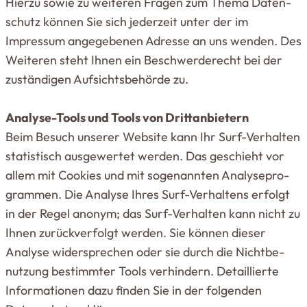
Hierzu sowie zu wei­teren Fragen zum Thema Daten­
schutz können Sie sich jederzeit unter der im
Impressum ange­ge­benen Adresse an uns wenden. Des
Wei­teren steht Ihnen ein Beschwer­de­recht bei der
zustän­digen Auf­sichts­be­hörde zu.
Analyse-Tools und Tools von Dritt­an­bietern
Beim Besuch unserer Website kann Ihr Surf-Ver­halten
sta­tis­tisch aus­ge­wertet werden. Das geschieht vor
allem mit Cookies und mit soge­nannten Ana­ly­se­pro­
grammen. Die Analyse Ihres Surf-Ver­haltens erfolgt
in der Regel anonym; das Surf-Ver­halten kann nicht zu
Ihnen zurück­ver­folgt werden. Sie können dieser
Analyse wider­sprechen oder sie durch die Nicht­be­
nutzung bestimmter Tools ver­hindern. Detail­lierte
Infor­ma­tionen dazu finden Sie in der fol­genden