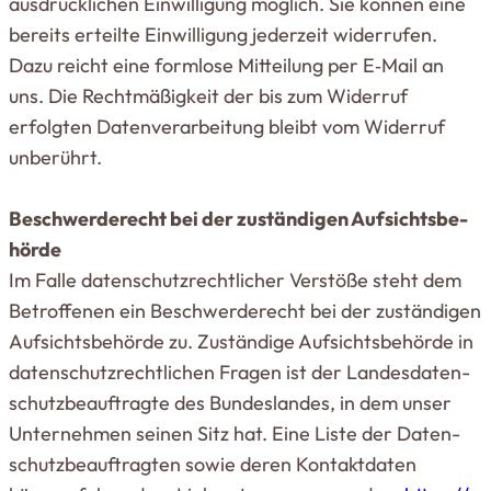
aus­drück­lichen Ein­wil­ligung möglich. Sie können eine
bereits erteilte Ein­wil­ligung jederzeit wider­rufen.
Dazu reicht eine formlose Mit­teilung per E‑Mail an
uns. Die Recht­mä­ßigkeit der bis zum Widerruf
erfolgten Daten­ver­ar­beitung bleibt vom Widerruf
unbe­rührt.
Beschwer­de­recht bei der zustän­digen Auf­sichts­be­
hörde
Im Falle daten­schutz­recht­licher Ver­stöße steht dem
Betrof­fenen ein Beschwer­de­recht bei der zustän­digen
Auf­sichts­be­hörde zu. Zuständige Auf­sichts­be­hörde in
daten­schutz­recht­lichen Fragen ist der Lan­des­da­ten­
schutz­be­auf­tragte des Bun­des­landes, in dem unser
Unter­nehmen seinen Sitz hat. Eine Liste der Daten­
schutz­be­auf­tragten sowie deren Kon­takt­daten