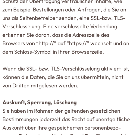
Schutz der Über­tragung ver­trau­licher Inhalte, wie
zum Bei­spiel Bestel­lungen oder Anfragen, die Sie an
uns als Sei­ten­be­treiber senden, eine SSL-bzw. TLS-
Ver­schlüs­selung. Eine ver­schlüs­selte Ver­bindung
erkennen Sie daran, dass die Adress­zeile des
Browsers von “http://” auf “https://” wechselt und an
dem Schloss-Symbol in Ihrer Brow­ser­zeile.
Wenn die SSL- bzw. TLS-Ver­schlüs­selung akti­viert ist,
können die Daten, die Sie an uns über­mitteln, nicht
von Dritten mit­ge­lesen werden.
Aus­kunft, Sperrung, Löschung
Sie haben im Rahmen der gel­tenden gesetz­lichen
Bestim­mungen jederzeit das Recht auf unent­gelt­liche
Aus­kunft über Ihre gespei­cherten per­so­nen­be­zo­