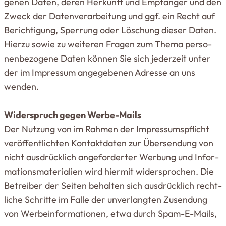
genen Daten, deren Her­kunft und Emp­fänger und den
Zweck der Daten­ver­ar­beitung und ggf. ein Recht auf
Berich­tigung, Sperrung oder Löschung dieser Daten.
Hierzu sowie zu wei­teren Fragen zum Thema per­so­
nen­be­zogene Daten können Sie sich jederzeit unter
der im Impressum ange­ge­benen Adresse an uns
wenden.
Wider­spruch gegen Werbe-Mails
Der Nutzung von im Rahmen der Impres­sums­pflicht
ver­öf­fent­lichten Kon­takt­daten zur Über­sendung von
nicht aus­drücklich ange­for­derter Werbung und Infor­
ma­ti­ons­ma­te­rialien wird hiermit wider­sprochen. Die
Betreiber der Seiten behalten sich aus­drücklich recht­
liche Schritte im Falle der unver­langten Zusendung
von Wer­be­infor­ma­tionen, etwa durch Spam-E-Mails,