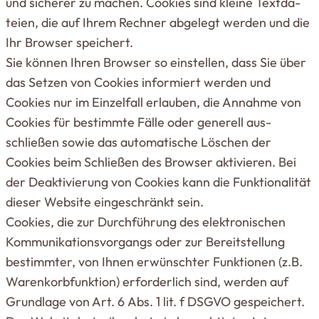
und sicherer zu machen. Cookies sind kleine Text­da­
teien, die auf Ihrem Rechner abgelegt werden und die
Ihr Browser spei­chert.
Sie können Ihren Browser so ein­stellen, dass Sie über
das Setzen von Cookies infor­miert werden und
Cookies nur im Ein­zelfall erlauben, die Annahme von
Cookies für bestimmte Fälle oder generell aus­
schließen sowie das auto­ma­tische Löschen der
Cookies beim Schließen des Browser akti­vieren. Bei
der Deak­ti­vierung von Cookies kann die Funk­tio­na­lität
dieser Website ein­ge­schränkt sein.
Cookies, die zur Durch­führung des elek­tro­ni­schen
Kom­mu­ni­ka­ti­ons­vor­gangs oder zur Bereit­stellung
bestimmter, von Ihnen erwünschter Funk­tionen (z.B.
Waren­korb­funktion) erfor­derlich sind, werden auf
Grundlage von Art. 6 Abs. 1 lit. f DSGVO gespei­chert.