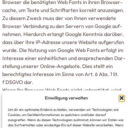
Browser die benö­tigten Web Fonts in ihren Brow­ser­
cache, um Texte und Schrift­arten korrekt anzu­zeigen.
Zu diesem Zweck muss der von Ihnen ver­wendete
Browser Ver­bindung zu den Servern von Google auf­
nehmen. Hier­durch erlangt Google Kenntnis darüber,
dass über Ihre IP-Adresse unsere Website auf­ge­rufen
wurde. Die Nutzung von Google Web Fonts erfolgt im
Interesse einer ein­heit­lichen und anspre­chenden Dar­
stellung unserer Online-Angebote. Dies stellt ein
berech­tigtes Interesse im Sinne von Art. 6 Abs. 1 lit.
f DSGVO dar.
Wenn Ihr Browser Web Fonts nicht unter­stützt, wird
eine Stan­dard­schrift von Ihrem Com­puter genutzt.
Einwilligung verwalten
Um dir ein optimales Erlebnis zu bieten, verwenden wir Technologien wie
Weitere Infor­ma­tionen zu Google Web Fonts finden
Cookies, um Geräteinformationen zu speichern und/oder darauf
zuzugreifen. Wenn du diesen Technologien zustimmst, können wir Daten wie
Sie unter
https://​deve​lopers​.google​.com/​f​o​n​t​s​/​
das Surfverhalten oder eindeutige IDs auf dieser Website verarbeiten. Wenn