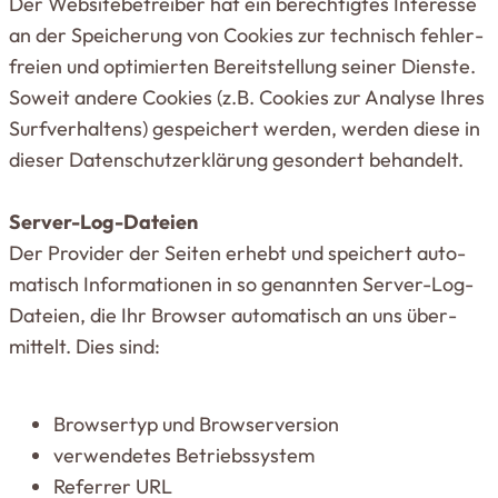
Der Web­site­be­treiber hat ein berech­tigtes Interesse
an der Spei­cherung von Cookies zur tech­nisch feh­ler­
freien und opti­mierten Bereit­stellung seiner Dienste.
Soweit andere Cookies (z.B. Cookies zur Analyse Ihres
Surf­ver­haltens) gespei­chert werden, werden diese in
dieser Daten­schutz­er­klärung gesondert behandelt.
Server-Log-Dateien
Der Pro­vider der Seiten erhebt und spei­chert auto­
ma­tisch Infor­ma­tionen in so genannten Server-Log-
Dateien, die Ihr Browser auto­ma­tisch an uns über­
mittelt. Dies sind:
Brow­sertyp und Browserversion
ver­wen­detes Betriebssystem
Referrer URL